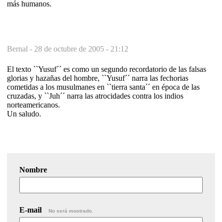
más humanos.
Bernal -
28 de octubre de 2005 - 21:12
El texto ``Yusuf´´ es como un segundo recordatorio de las falsas
glorias y hazañas del hombre, ``Yusuf´´ narra las fechorias
cometidas a los musulmanes en ``tierra santa´´ en época de las
cruzadas, y ``Juh´´ narra las atrocidades contra los indios
norteamericanos.
Un saludo.
Nombre
E-mail
No será mostrado.